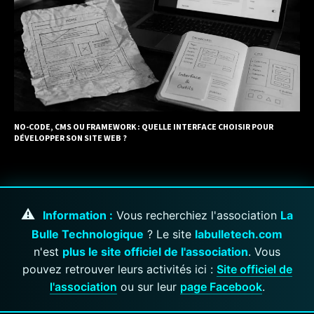
NO-CODE, CMS OU FRAMEWORK : QUELLE INTERFACE CHOISIR POUR
DÉVELOPPER SON SITE WEB ?
⚠️
Information :
Vous recherchiez l'association
La
Bulle Technologique
? Le site
labulletech.com
n'est
plus le site officiel de l'association
. Vous
pouvez retrouver leurs activités ici :
Site officiel de
l'association
ou sur leur
page Facebook
.