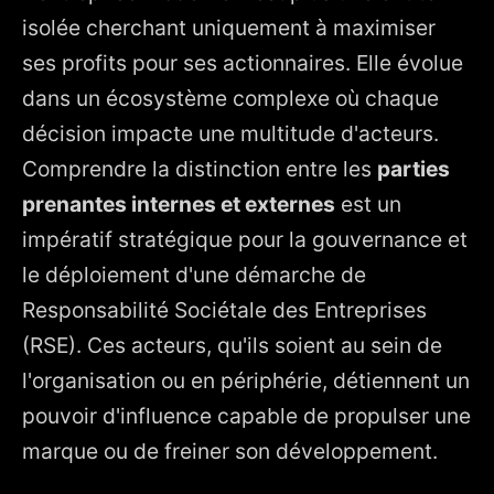
2. Les parties prenantes internes : le moteur de
isolée cherchant uniquement à maximiser
l'organisation
ses profits pour ses actionnaires. Elle évolue
3. Les parties prenantes externes : l'écosystème
d'influence
dans un écosystème complexe où chaque
4. Cartographie et arbitrage : la gestion des intérêts
décision impacte une multitude d'acteurs.
divergents
Comprendre la distinction entre les
parties
5. Synthèse comparative des parties prenantes
prenantes internes et externes
est un
6. L'impact de la gestion des parties prenantes sur la
impératif stratégique pour la gouvernance et
stratégie RSE
le déploiement d'une démarche de
Responsabilité Sociétale des Entreprises
(RSE). Ces acteurs, qu'ils soient au sein de
l'organisation ou en périphérie, détiennent un
pouvoir d'influence capable de propulser une
marque ou de freiner son développement.