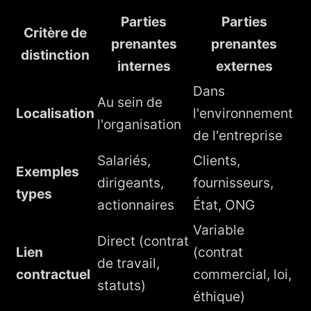
Parties
Parties
Critère de
prenantes
prenantes
distinction
internes
externes
Dans
Au sein de
Localisation
l'environnement
l'organisation
de l'entreprise
Salariés,
Clients,
Exemples
dirigeants,
fournisseurs,
types
actionnaires
État, ONG
Variable
Direct (contrat
Lien
(contrat
de travail,
contractuel
commercial, loi,
statuts)
éthique)